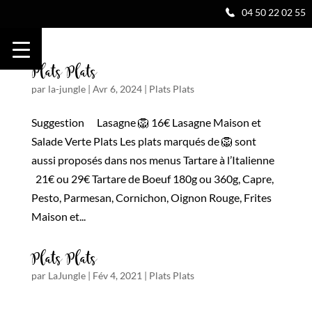
04 50 22 02 55
Plats Plats
par
la-jungle
|
Avr 6, 2024
|
Plats Plats
Suggestion Lasagne 🦁 16€ Lasagne Maison et
Salade Verte Plats Les plats marqués de 🦁 sont
aussi proposés dans nos menus Tartare à l’Italienne
21€ ou 29€ Tartare de Boeuf 180g ou 360g, Capre,
Pesto, Parmesan, Cornichon, Oignon Rouge, Frites
Maison et...
Plats Plats
par
LaJungle
|
Fév 4, 2021
|
Plats Plats