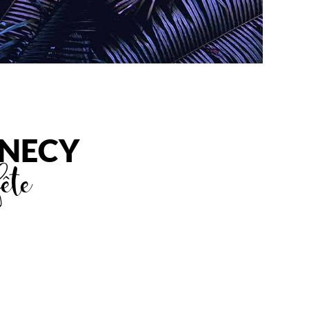
NNECY
fête