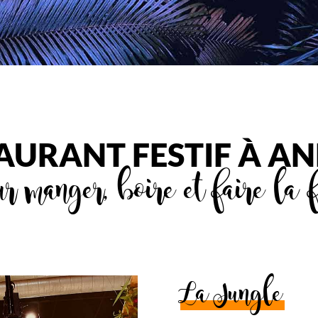
AURANT FESTIF À A
r manger, boire et faire la 
La Jungle