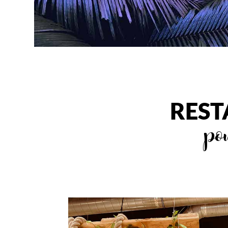
REST
pou