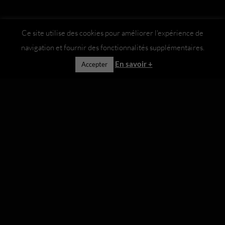
Ce site utilise des cookies pour améliorer l'expérience de
navigation et fournir des fonctionnalités supplémentaires.
En savoir +
Accepter
Afterwork