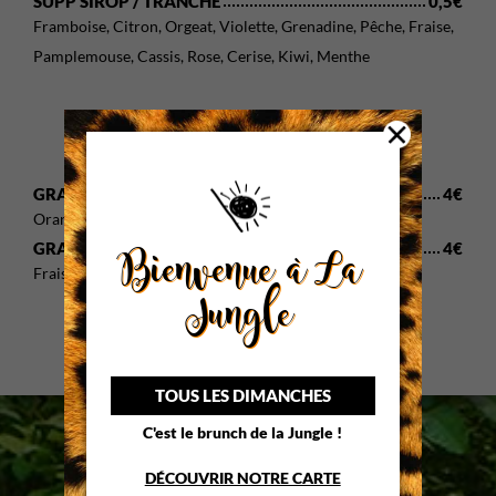
SUPP SIROP / TRANCHE
0,5€
Framboise, Citron, Orgeat, Violette, Grenadine, Pêche, Fraise,
Pamplemouse, Cassis, Rose, Cerise, Kiwi, Menthe
Jus de fruits
GRANINI 25CL
4€
Orange, Pomme, Fraise, Abricot, Ananas, Tomate
Bienvenue à La
GRANINI 33CL
4€
Fraise, Mangue, Pamplemousse, Cranberries
Jungle
Prix nets en euros • Chèques non acceptés
TOUS LES DIMANCHES
C'est le brunch de la Jungle !
DÉCOUVRIR NOTRE CARTE