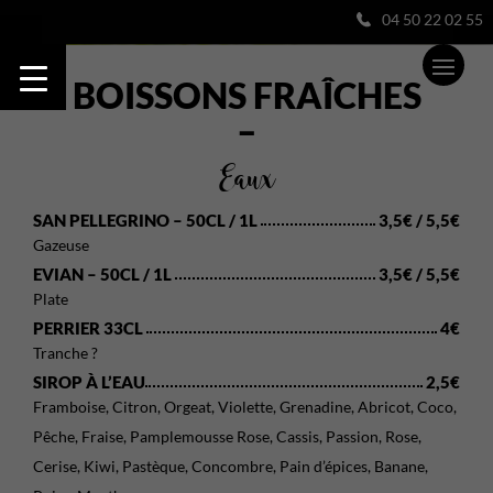
04 50 22 02 55
BOISSONS FRAÎCHES
–
Eaux
SAN PELLEGRINO – 50CL / 1L
3,5€ / 5,5€
Gazeuse
EVIAN – 50CL / 1L
3,5€ / 5,5€
Plate
PERRIER 33CL
4€
Tranche ?
SIROP À L’EAU
2,5€
Framboise, Citron, Orgeat, Violette, Grenadine, Abricot, Coco,
Pêche, Fraise, Pamplemousse Rose, Cassis, Passion, Rose,
Cerise, Kiwi, Pastèque, Concombre, Pain d’épices, Banane,