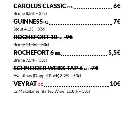
CAROLUS CLASSIC
6€
BEL
Brune 8,5% – 33cl
GUINNESS
7€
IRL
Stout 4,1% – 33cl
ROCHEFORT 10
9€
BEL
Brune 11,3% – 33cl
ROCHEFORT 6
5,5€
BEL
Brune 7,5% – 33cl
SCHNEIDER WEISS TAP 6
7€
ALL
Aventinus (Doppel Bock) 8,2% – 50cl
VEYRAT
10€
La Magallanes (Barley Wine)
10,8% – 33cl